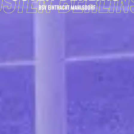
er Verein im Osten Berlins BSV Eintracht Mahlsdorf